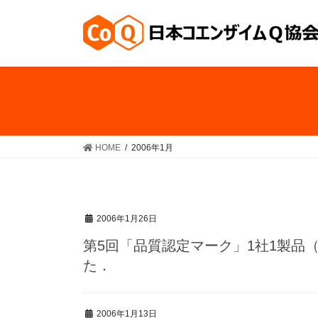
コ
ナ
ン
ビ
テ
ゲ
ン
ー
ツ
シ
へ
ョ
ス
ン
キ
に
ッ
移
HOME
2006年1月
プ
動
2006年1月26日
第5回「品質認定マーク」1社1製品
た．
2006年1月13日