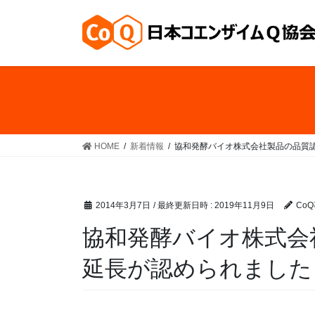
コ
ナ
ン
ビ
テ
ゲ
ン
ー
ツ
シ
へ
ョ
ス
ン
キ
に
ッ
移
HOME
新着情報
協和発酵バイオ株式会社製品の品質
プ
動
2014年3月7日
/ 最終更新日時 :
2019年11月9日
Co
協和発酵バイオ株式会
延長が認められました